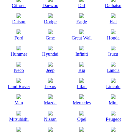
Citroen
Daewoo
Daf
Daihatsu
Datsun
Dodge
Eagle
Fiat
Ford
Gmc
Great Wall
Honda
Hummer
Hyundai
Infiniti
Isuzu
Iveco
Jeep
Kia
Lancia
Land Rover
Lexus
Lifan
Lincoln
Man
Mazda
Mercedes
Mini
Mitsubishi
Nissan
Opel
Peugeot